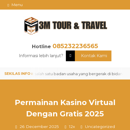
Menu
085232236565
Hotline
Informasi lebih lanjut?
Kontak Kami
ravel merupakan salah satu badan usaha yang bergerak di bidang Pela
Permainan Kasino Virtual
Dengan Gratis 2025
26 December 2025
12x
Uncategorized