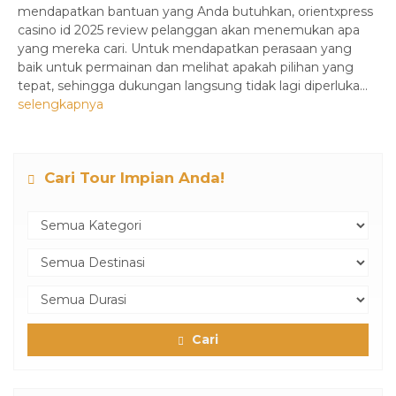
mendapatkan bantuan yang Anda butuhkan, orientxpress
casino id 2025 review pelanggan akan menemukan apa
yang mereka cari. Untuk mendapatkan perasaan yang
baik untuk permainan dan melihat apakah pilihan yang
tepat, sehingga dukungan langsung tidak lagi diperluka...
selengkapnya
Cari Tour Impian Anda!
Cari