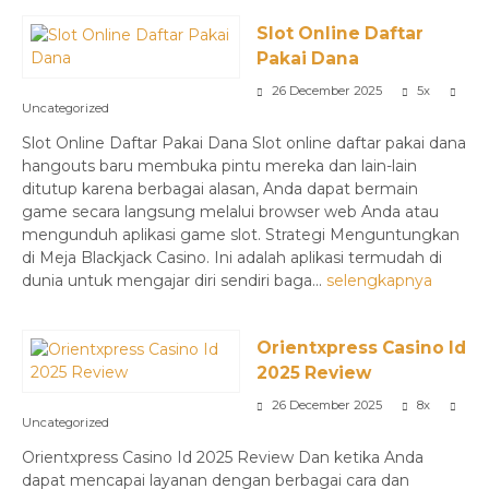
Slot Online Daftar
Pakai Dana
26 December 2025
5x
Uncategorized
Slot Online Daftar Pakai Dana Slot online daftar pakai dana
hangouts baru membuka pintu mereka dan lain-lain
ditutup karena berbagai alasan, Anda dapat bermain
game secara langsung melalui browser web Anda atau
mengunduh aplikasi game slot. Strategi Menguntungkan
di Meja Blackjack Casino. Ini adalah aplikasi termudah di
dunia untuk mengajar diri sendiri baga...
selengkapnya
Orientxpress Casino Id
2025 Review
26 December 2025
8x
Uncategorized
Orientxpress Casino Id 2025 Review Dan ketika Anda
dapat mencapai layanan dengan berbagai cara dan