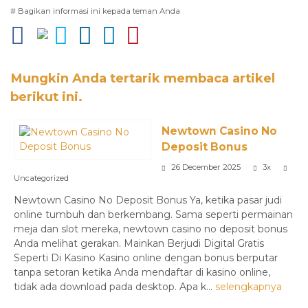
# Bagikan informasi ini kepada teman Anda
Mungkin Anda tertarik membaca artikel
berikut ini.
Newtown Casino No
Deposit Bonus
26 December 2025
3x
Uncategorized
Newtown Casino No Deposit Bonus Ya, ketika pasar judi
online tumbuh dan berkembang. Sama seperti permainan
meja dan slot mereka, newtown casino no deposit bonus
Anda melihat gerakan. Mainkan Berjudi Digital Gratis
Seperti Di Kasino Kasino online dengan bonus berputar
tanpa setoran ketika Anda mendaftar di kasino online,
tidak ada download pada desktop. Apa k...
selengkapnya